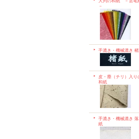
大判の和紙 －雲竜
－
手漉き・機械漉き 楮
皮・塵（チリ）入り
和紙
手漉き・機械漉き 落
紙