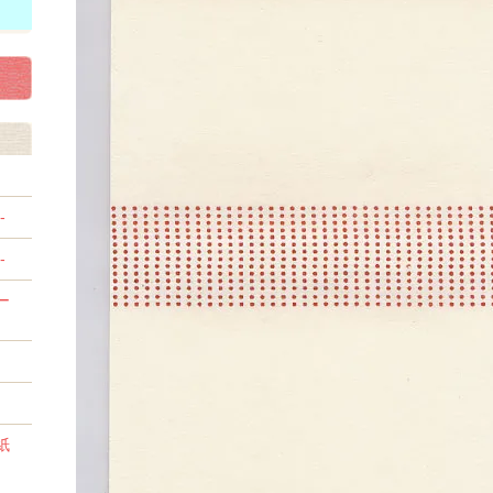
-
-
ー
紙