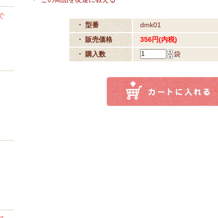
で
・ 型番
dmk01
・ 販売価格
356円(内税)
・ 購入数
袋