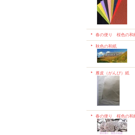
春の便り 桜色の和
秋色の和紙
雁皮（がんぴ）紙
春の便り 桜色の和