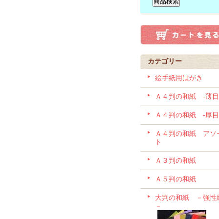
カテゴリー
絵手紙用はがき
Ａ４判の和紙 -薄目
Ａ４判の和紙 -厚目
Ａ４判の和紙 アソ
ト
Ａ３判の和紙
Ａ５判の和紙
大判の和紙 －強性
－