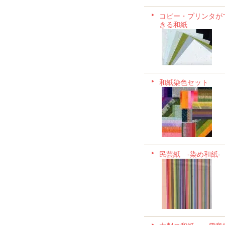
コピー・プリンタが
きる和紙
和紙染色セット
民芸紙 -染め和紙-