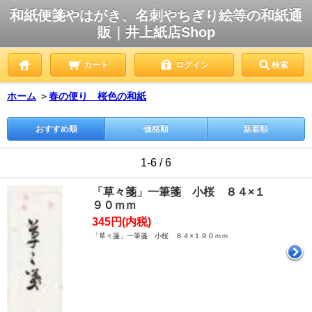
和紙便箋やはがき、名刺やちぎり絵等の和紙通
販｜井上紙店Shop
カート
ログイン
検索
ホーム
＞
春の便り 桜色の和紙
おすすめ順
価格順
新着順
1-6 / 6
「草々箋」一筆箋 小桜 ８４×１
９０ｍｍ
345円(内税)
「草々箋」一筆箋 小桜 ８４×１９０ｍｍ