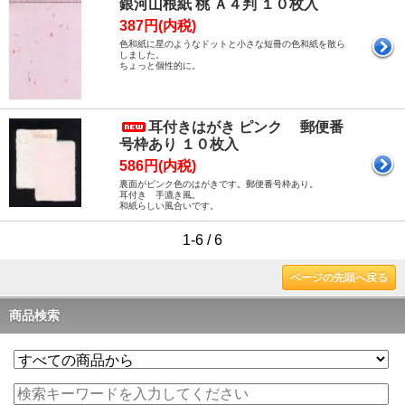
銀河山根紙 桃 Ａ４判 １０枚入
387円(内税)
色和紙に星のようなドットと小さな短冊の色和紙を散ら
しました。
ちょっと個性的に。
耳付きはがき ピンク 郵便番
号枠あり １０枚入
586円(内税)
裏面がピンク色のはがきです。郵便番号枠あり。
耳付き 手漉き風。
和紙らしい風合いです。
1-6 / 6
ページの先頭へ戻る
商品検索