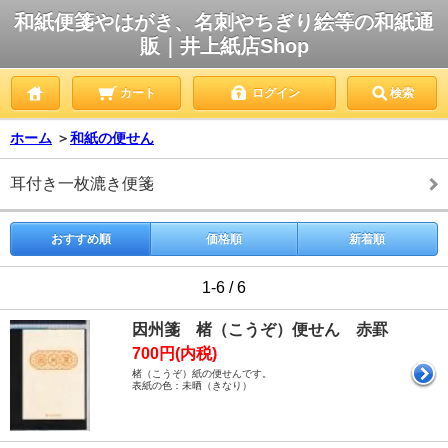
和紙便箋やはがき、名刺やちぎり絵等の和紙通
販｜井上紙店Shop
カート
ログイン
検索
ホーム
＞
和紙の便せん
耳付き一枚漉き便箋
おすすめ順
価格順
新着順
1-6 / 6
因州箋 楮（こうぞ）便せん 赤罫
700円(内税)
楮（こうぞ）紙の便せんです。
表紙の色：未晒（きなり）