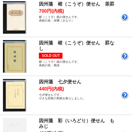
因州箋 楮（こうぞ）便せん 茶罫
700円(内税)
楮（こうぞ）紙の便せんです。
表紙の色：未晒（きなり）
因州箋 楮（こうぞ）便せん 罫な
し
SOLD OUT
楮（こうぞ）紙の便せんです。
表紙の色：黄緑
因州箋 七夕便せん
440円(内税)
七夕便せんです。
小さな四角の和紙を散らしました。
因州箋 彩（いろどり）便せん も
みじ