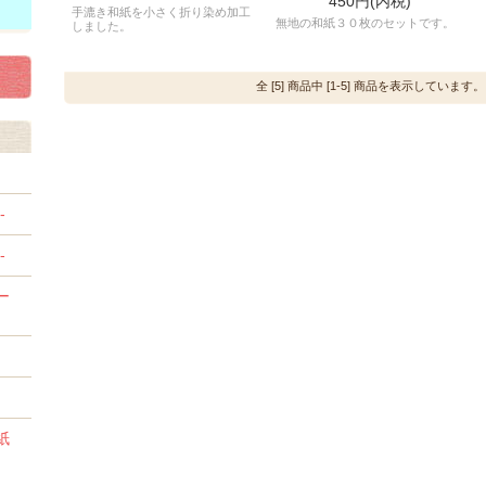
450円(内税)
手漉き和紙を小さく折り染め加工
無地の和紙３０枚のセットです。
しました。
全 [5] 商品中 [1-5] 商品を表示しています。
-
-
ー
紙