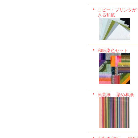
コピー・プリンタが
きる和紙
和紙染色セット
民芸紙 -染め和紙-