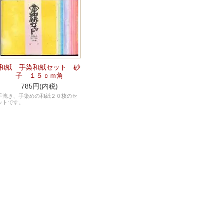
和紙 手染和紙セット 砂
子 １５ｃｍ角
785円(内税)
手漉き、手染めの和紙２０枚のセ
ットです。