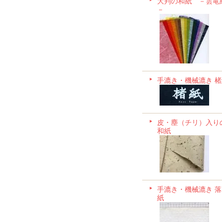
大判の和紙 －雲竜
－
手漉き・機械漉き 楮
皮・塵（チリ）入り
和紙
手漉き・機械漉き 落
紙