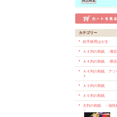
カテゴリー
絵手紙用はがき
Ａ４判の和紙 -薄目
Ａ４判の和紙 -厚目
Ａ４判の和紙 アソ
ト
Ａ３判の和紙
Ａ５判の和紙
大判の和紙 －強性
－