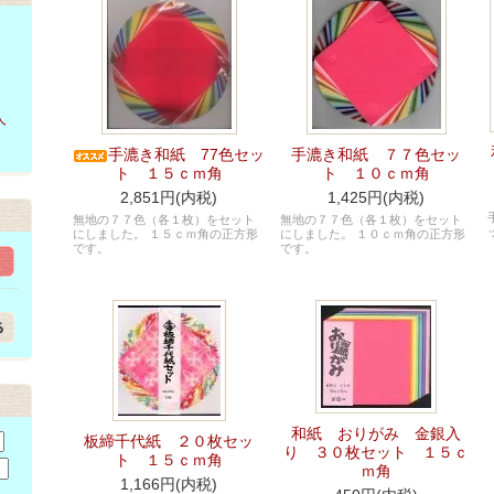
人
手漉き和紙 77色セッ
手漉き和紙 ７７色セッ
ト １５ｃｍ角
ト １０ｃｍ角
2,851円(内税)
1,425円(内税)
無地の７７色（各１枚）をセット
無地の７７色（各１枚）をセット
にしました。 １５ｃｍ角の正方形
にしました。 １０ｃｍ角の正方形
です。
です。
和紙 おりがみ 金銀入
板締千代紙 ２０枚セッ
り ３０枚セット １５ｃ
ト １５ｃｍ角
ｍ角
1,166円(内税)