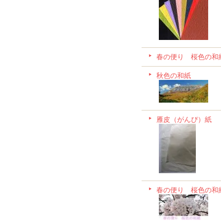
春の便り 桜色の和
秋色の和紙
雁皮（がんぴ）紙
春の便り 桜色の和