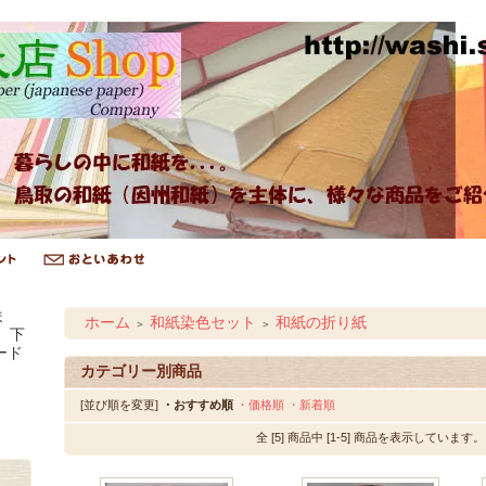
ま
ホーム
和紙染色セット
和紙の折り紙
＞
＞
、下
ード
カテゴリー別商品
[並び順を変更]
・おすすめ順
・価格順
・新着順
全 [5] 商品中 [1-5] 商品を表示しています。