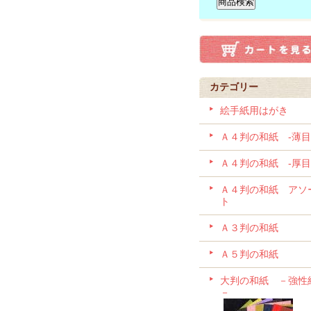
カテゴリー
絵手紙用はがき
Ａ４判の和紙 -薄目
Ａ４判の和紙 -厚目
Ａ４判の和紙 アソ
ト
Ａ３判の和紙
Ａ５判の和紙
大判の和紙 －強性
－