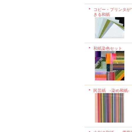
コピー・プリンタが
きる和紙
和紙染色セット
民芸紙 -染め和紙-