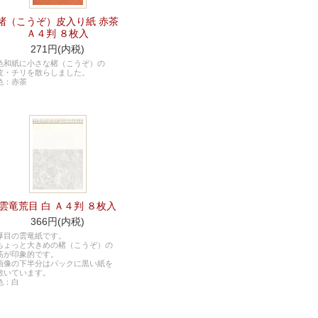
楮（こうぞ）皮入り紙 赤茶
Ａ４判 ８枚入
271円(内税)
色和紙に小さな楮（こうぞ）の
皮・チリを散らしました。
色：赤茶
雲竜荒目 白 Ａ４判 ８枚入
366円(内税)
厚目の雲竜紙です。
ちょっと大きめの楮（こうぞ）の
筋が印象的です。
画像の下半分はバックに黒い紙を
敷いています。
色：白