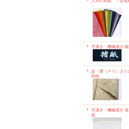
大判の和紙 －雲竜
－
手漉き・機械漉き 楮
皮・塵（チリ）入り
和紙
手漉き・機械漉き 落
紙