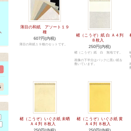
薄目の和紙 アソート１９
人
種
楮（こうぞ）紙 白 Ａ４判
607円(内税)
８枚入
薄目の和紙１９種のセットです。
250円(内税)
楮（こうぞ）紙 白 無地です。
画像の下半分はバックに黒い紙を
敷いています。
楮（こうぞ）いぐさ紙 未晒
楮（こうぞ）いぐさ紙 黄
Ａ４判 ８枚入
Ａ４判 ８枚入
250円(内税)
250円(内税)