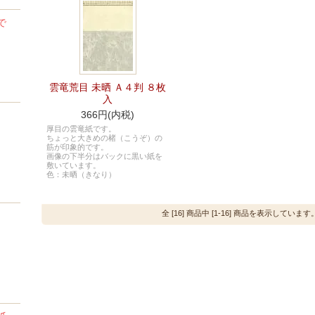
で
雲竜荒目 未晒 Ａ４判 ８枚
入
366円(内税)
厚目の雲竜紙です。
ちょっと大きめの楮（こうぞ）の
筋が印象的です。
画像の下半分はバックに黒い紙を
敷いています。
色：未晒（きなり）
全 [16] 商品中 [1-16] 商品を表示しています