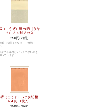
楮（こうぞ）紙 未晒（きな
り） Ａ４判 ８枚入
250円(内税)
楮紙 未晒（きなり） 無地で
す。
画像の下半分はバックに黒い紙を
敷いています。
楮（こうぞ）いぐさ紙 橙
Ａ４判 ８枚入
250円(内税)