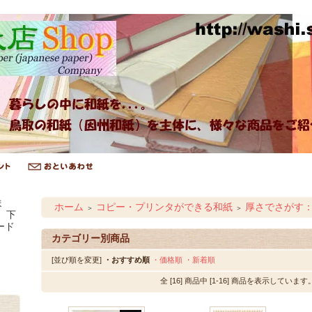
ま
ホーム
コピー・プリンタができる和紙
厚さでさがす：
＞
＞
、下
ード
カテゴリー別商品
[並び順を変更]
・おすすめ順
・価格順
・新着順
全 [16] 商品中 [1-16] 商品を表示しています