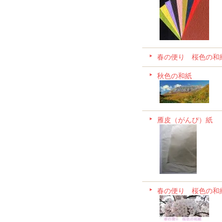
春の便り 桜色の和
秋色の和紙
雁皮（がんぴ）紙
春の便り 桜色の和